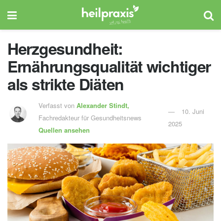
Herzgesundheit:
Ernährungsqualität wichtiger
als strikte Diäten
Verfasst von
Alexander Stindt,
10. Juni
Fachredakteur für Gesundheitsnews
2025
Quellen ansehen