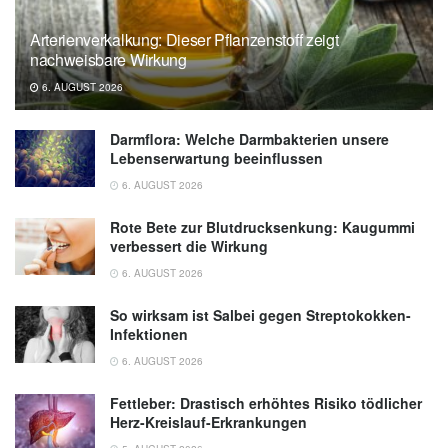
Arterienverkalkung: Dieser Pflanzenstoff zeigt
nachweisbare Wirkung
6. AUGUST 2026
Darmflora: Welche Darmbakterien unsere
Lebenserwartung beeinflussen
6. AUGUST 2026
Rote Bete zur Blutdrucksenkung: Kaugummi
verbessert die Wirkung
6. AUGUST 2026
So wirksam ist Salbei gegen Streptokokken-
Infektionen
6. AUGUST 2026
Fettleber: Drastisch erhöhtes Risiko tödlicher
Herz-Kreislauf-Erkrankungen