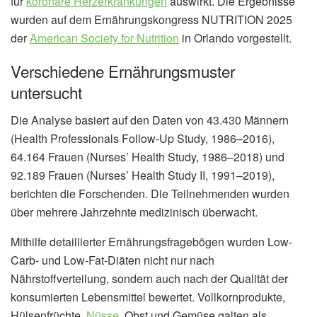
für
koronare Herzerkrankungen
auswirkt. Die Ergebnisse
wurden auf dem Ernährungskongress NUTRITION 2025
der
American Society for Nutrition
in Orlando vorgestellt.
Verschiedene Ernährungsmuster
untersucht
Die Analyse basiert auf den Daten von 43.430 Männern
(Health Professionals Follow-Up Study, 1986–2016),
64.164 Frauen (Nurses’ Health Study, 1986–2018) und
92.189 Frauen (Nurses’ Health Study II, 1991–2019),
berichten die Forschenden. Die Teilnehmenden wurden
über mehrere Jahrzehnte medizinisch überwacht.
Mithilfe detaillierter Ernährungsfragebögen wurden Low-
Carb- und Low-Fat-Diäten nicht nur nach
Nährstoffverteilung, sondern auch nach der Qualität der
konsumierten Lebensmittel bewertet. Vollkornprodukte,
Hülsenfrüchte,
Nüsse
, Obst und Gemüse galten als