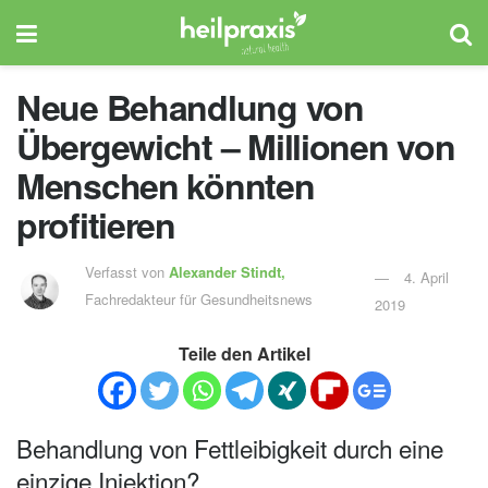
Neue Behandlung von
Übergewicht – Millionen von
Menschen könnten
profitieren
Verfasst von
Alexander Stindt,
4. April
Fachredakteur für Gesundheitsnews
2019
Teile den Artikel
Behandlung von Fettleibigkeit durch eine
einzige Injektion?