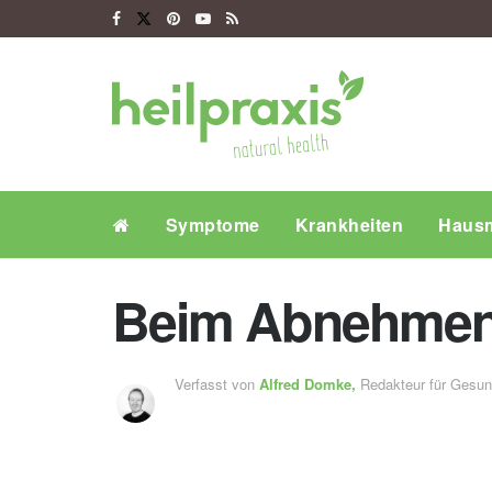
Symptome
Krankheiten
Hausm
Beim Abnehmen:
Verfasst von
Alfred Domke,
Redakteur für Gesu