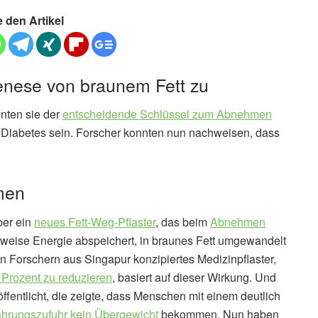
e den Artikel
nese von braunem Fett zu
nten sie der
entscheidende Schlüssel zum Abnehmen
Diabetes sein. Forscher konnten nun nachweisen, dass
men
ber ein
neues Fett-Weg-Pflaster
, das beim
Abnehmen
rweise Energie abspeichert, in braunes Fett umgewandelt
n Forschern aus Singapur konzipiertes Medizinpflaster,
 Prozent zu reduzieren
, basiert auf dieser Wirkung. Und
fentlicht, die zeigte, dass Menschen mit einem deutlich
ahrungszufuhr kein Übergewicht
bekommen. Nun haben