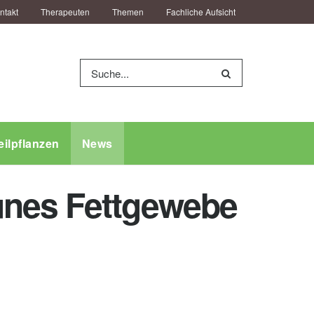
ntakt
Therapeuten
Themen
Fachliche Aufsicht
eilpflanzen
News
unes Fettgewebe