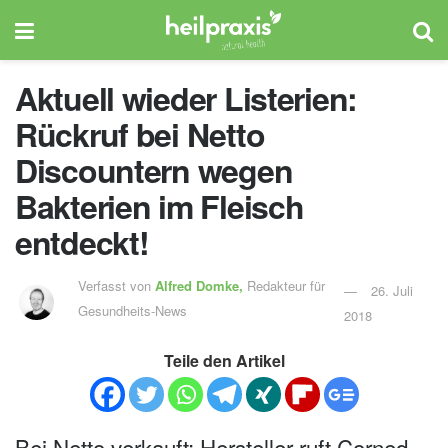
Aktuell wieder Listerien:
Rückruf bei Netto
Discountern wegen
Bakterien im Fleisch
entdeckt!
Verfasst von
Alfred Domke,
Redakteur für
26. Juli
Gesundheits-News
2018
Teile den Artikel
Bei Netto verkauft: Hersteller ruft Corned