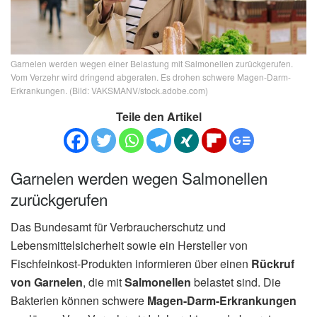
Garnelen werden wegen einer Belastung mit Salmonellen zurückgerufen.
Vom Verzehr wird dringend abgeraten. Es drohen schwere Magen-Darm-
Erkrankungen. (Bild: VAKSMANV/stock.adobe.com)
Teile den Artikel
Garnelen werden wegen Salmonellen
zurückgerufen
Das Bundesamt für Verbraucherschutz und
Lebensmittelsicherheit sowie ein Hersteller von
Fischfeinkost-Produkten informieren über einen
Rückruf
von Garnelen
, die mit
Salmonellen
belastet sind. Die
Bakterien können schwere
Magen-Darm-Erkrankungen