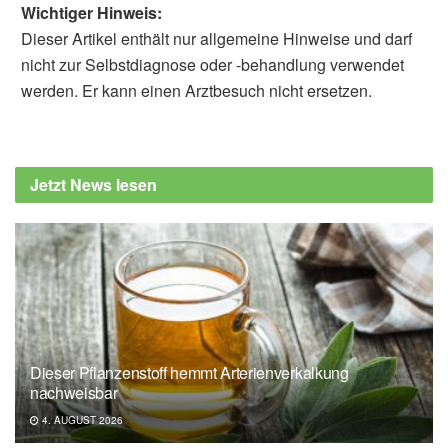
Wichtiger Hinweis:
Dieser Artikel enthält nur allgemeine Hinweise und darf
nicht zur Selbstdiagnose oder -behandlung verwendet
werden. Er kann einen Arztbesuch nicht ersetzen.
Diplom-Redakteur (FH) Volker Blasek
Bundesamt für Verbraucherschutz und
Lebensmittelsicherheit: Rückruf
Jetzt News lesen
Riesengarnelen "Premium" in
Knoblauchgewürzöl (veröffentlicht:
28.02.2022),
lebensmittelwarnung.de
RKI-Ratgeber Salmonellose (Stand:
01.04.2016),
rki.de
Dieser Pflanzenstoff hemmt Arterienverkalkung
nachweisbar
4. AUGUST 2026