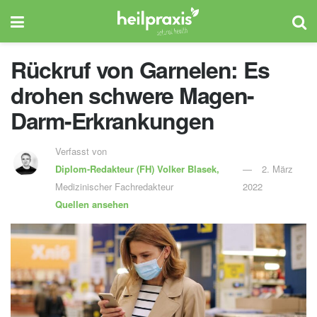
Rückruf von Garnelen: Es
drohen schwere Magen-
Darm-Erkrankungen
Verfasst von
Diplom-Redakteur (FH)
Volker Blasek,
2. März
Medizinischer Fachredakteur
2022
Quellen ansehen