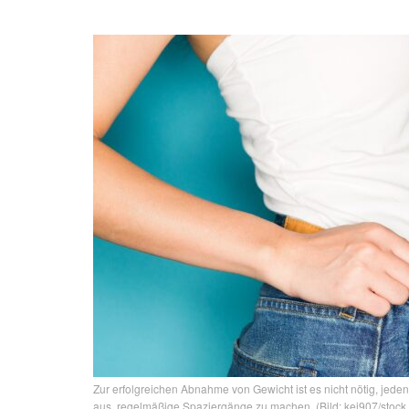
Zur erfolgreichen Abnahme von Gewicht ist es nicht nötig, jeden
aus, regelmäßige Spaziergänge zu machen. (Bild: kei907/stoc