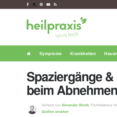
Symptome
Krankheiten
Hausm
Spaziergänge & 
beim Abnehme
Verfasst von
Alexander Stindt,
Fachredakteur f
Quellen ansehen