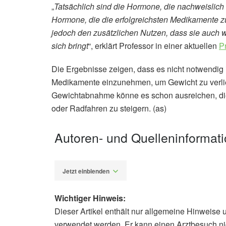
„
Tatsächlich sind die Hormone, die nachweislich 
Hormone, die die erfolgreichsten Medikamente
jedoch den zusätzlichen Nutzen, dass sie auch we
sich bringt
“, erklärt Professor in einer aktuellen
P
Die Ergebnisse zeigen, dass es nicht notwendig 
Medikamente einzunehmen, um Gewicht zu verlie
Gewichtabnahme könne es schon ausreichen, die
oder Radfahren zu steigern. (as)
Autoren- und Quelleninformat
Jetzt einblenden
Wichtiger Hinweis:
Dieser Artikel enthält nur allgemeine Hinweise 
Alexander Stindt
verwendet werden. Er kann einen Arztbesuch ni