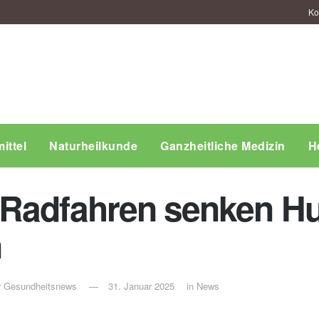
Ko
ittel
Naturheilkunde
Ganzheitliche Medizin
H
Radfahren senken Hu
n
ür Gesundheitsnews
31. Januar 2025
in
News