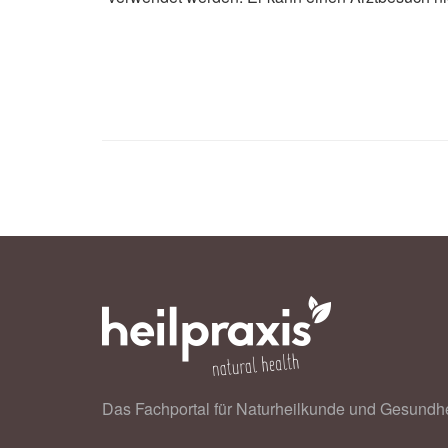
Sogand Asri, Farhad Rahmani-nia, P
Khodabandeh: Acute effect of exercis
pilot study; in: Physiological Report
Cleveland Clinic: Walking: Can It H
Cleveland Clinic
Murdoch University: Moderate exerci
Murdoch University
Das Fachportal für Naturheilkunde und Gesundhe