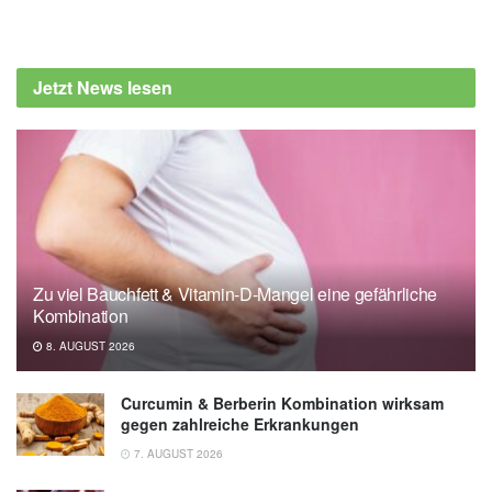
Alexander Stindt
Christine E Spadola, Na Guo, Dayna A
Johnson, Tamar Sofer, Suzanne M Bertisch
Jetzt News lesen
et al.: Evening intake of alcohol, caffeine, and
nicotine: night-to-night associations with
sleep duration and continuity among African
Americans in the Jackson Heart Sleep Study,
in Sleep (Abfrage: 07.08.2019),
Sleep
Zu viel Bauchfett & Vitamin-D-Mangel eine gefährliche
Kombination
8. AUGUST 2026
Curcumin & Berberin Kombination wirksam
gegen zahlreiche Erkrankungen
7. AUGUST 2026