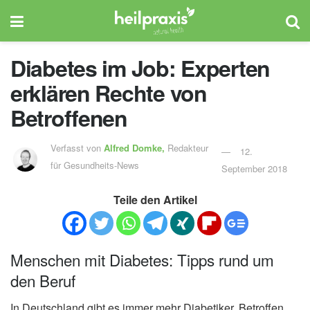
Diabetes im Job: Experten
erklären Rechte von
Betroffenen
Verfasst von
Alfred Domke,
Redakteur
12.
für Gesundheits-News
September 2018
Teile den Artikel
Menschen mit Diabetes: Tipps rund um
den Beruf
In Deutschland gibt es immer mehr Diabetiker. Betroffen