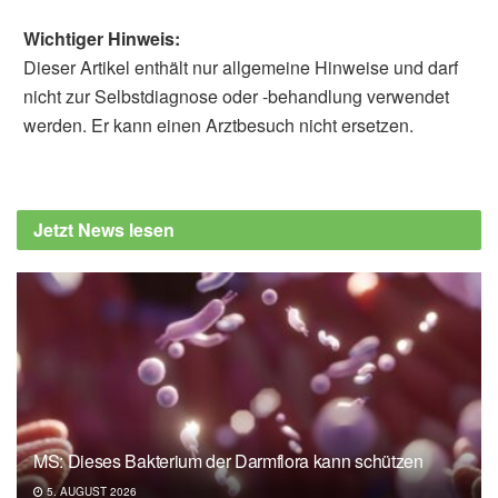
Wichtiger Hinweis:
Dieser Artikel enthält nur allgemeine Hinweise und darf
nicht zur Selbstdiagnose oder -behandlung verwendet
werden. Er kann einen Arztbesuch nicht ersetzen.
Alfred Domke
Krankenkasse DAK Gesundheit: Blähungen:
So sorgen Sie für Linderung, (Abruf:
Jetzt News lesen
17.07.2019),
DAK Gesundheit
Berufsverband Deutscher Internisten: Was
gegen Blähungen hilft, (Abruf: 17.07.2019),
Internisten im Netz
MS: Dieses Bakterium der Darmflora kann schützen
5. AUGUST 2026