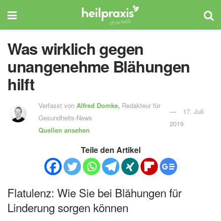
Was wirklich gegen
unangenehme Blähungen
hilft
Verfasst von
Alfred Domke,
Redakteur für
17. Juli
Gesundheits-News
2019
Quellen ansehen
Teile den Artikel
Flatulenz: Wie Sie bei Blähungen für
Linderung sorgen können