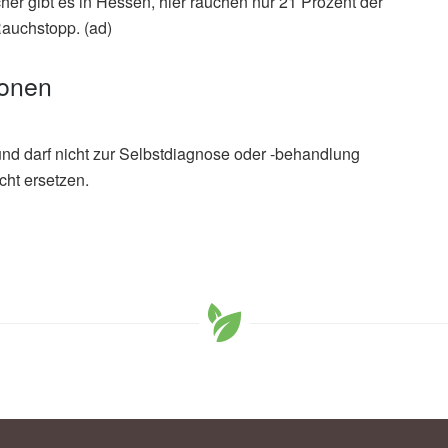
er gibt es in Hessen, hier rauchen nur 21 Prozent der
auchstopp. (ad)
ionen
und darf nicht zur Selbstdiagnose oder -behandlung
cht ersetzen.