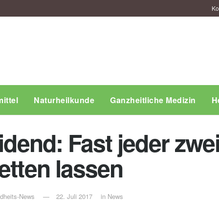
Ko
ittel
Naturheilkunde
Ganzheitliche Medizin
H
eidend: Fast jeder zwe
etten lassen
ndheits-News
22. Juli 2017
in
News