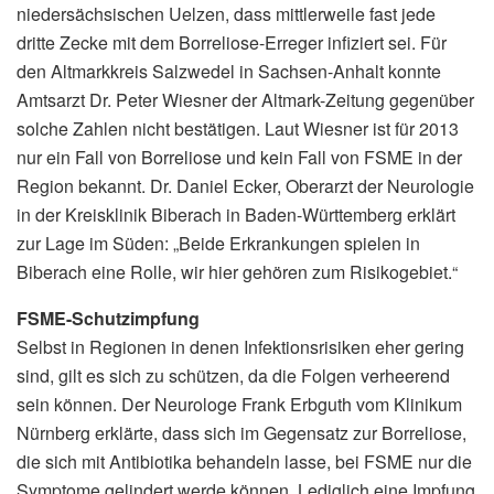
niedersächsischen Uelzen, dass mittlerweile fast jede
dritte Zecke mit dem Borreliose-Erreger infiziert sei. Für
den Altmarkkreis Salzwedel in Sachsen-Anhalt konnte
Amtsarzt Dr. Peter Wiesner der Altmark-Zeitung gegenüber
solche Zahlen nicht bestätigen. Laut Wiesner ist für 2013
nur ein Fall von Borreliose und kein Fall von FSME in der
Region bekannt. Dr. Daniel Ecker, Oberarzt der Neurologie
in der Kreisklinik Biberach in Baden-Württemberg erklärt
zur Lage im Süden: „Beide Erkrankungen spielen in
Biberach eine Rolle, wir hier gehören zum Risikogebiet.“
FSME-Schutzimpfung
Selbst in Regionen in denen Infektionsrisiken eher gering
sind, gilt es sich zu schützen, da die Folgen verheerend
sein können. Der Neurologe Frank Erbguth vom Klinikum
Nürnberg erklärte, dass sich im Gegensatz zur Borreliose,
die sich mit Antibiotika behandeln lasse, bei FSME nur die
Symptome gelindert werde können. Lediglich eine Impfung