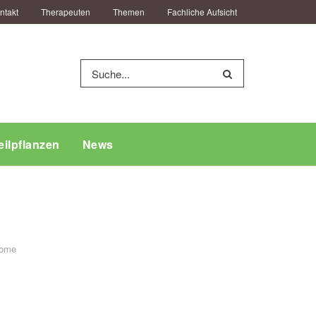
ntakt
Therapeuten
Themen
Fachliche Aufsicht
eilpflanzen
News
ome