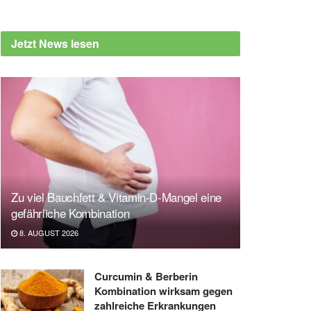
Jetzt News lesen
Zu viel Bauchfett & Vitamin-D-Mangel eine
gefährliche Kombination
8. AUGUST 2026
Curcumin & Berberin
Kombination wirksam gegen
zahlreiche Erkrankungen