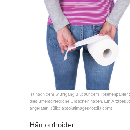
Ist nach dem Stuhlgang Blut auf dem Toilettenpapier
dies unterschiedliche Ursachen haben. Ein Arztbesuc
angeraten. (Bild: absolutimages/fotolia.com)
Hämorrhoiden