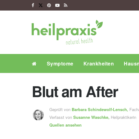
Symptome
Krankheiten
Hausm
Blut am After
Geprüft von
Barbara Schindewolf-Lensch
,
Fachä
Verfasst von
Susanne Waschke,
Heilpraktikerin
Quellen ansehen