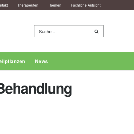
ntakt
Therapeuten
Themen
Fachliche Aufsicht
eilpflanzen
News
Behandlung