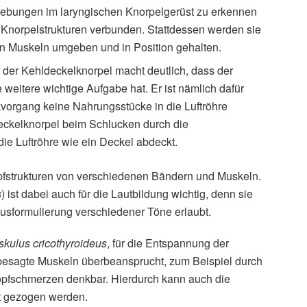
Erhebungen im laryngischen Knorpelgerüst zu erkennen
 Knorpelstrukturen verbunden. Stattdessen werden sie
an Muskeln umgeben und in Position gehalten.
– der Kehldeckelknorpel macht deutlich, dass der
weitere wichtige Aufgabe hat. Er ist nämlich dafür
kvorgang keine Nahrungsstücke in die Luftröhre
eckelknorpel beim Schlucken durch die
ie Luftröhre wie ein Deckel abdeckt.
pfstrukturen von verschiedenen Bändern und Muskeln.
s
) ist dabei auch für die Lautbildung wichtig, denn sie
Ausformulierung verschiedener Töne erlaubt.
kulus cricothyroideus
, für die Entspannung der
esagte Muskeln überbeansprucht, zum Beispiel durch
pfschmerzen denkbar. Hierdurch kann auch die
ft gezogen werden.