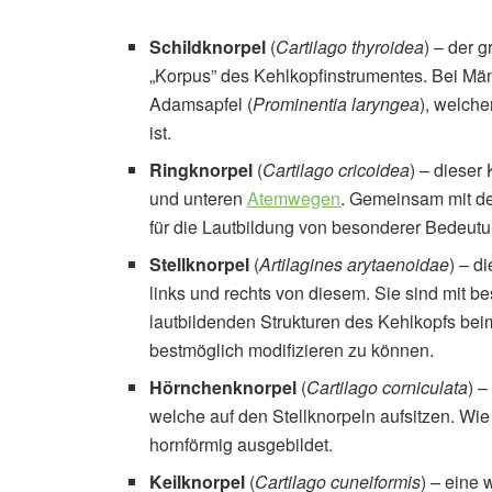
Schildknorpel
(
Cartilago thyroidea
) – der 
„Korpus” des Kehlkopfinstrumentes. Bei Mä
Adamsapfel (
Prominentia laryngea
), welche
ist.
Ringknorpel
(
Cartilago cricoidea
) – dieser
und unteren
Atemwegen
. Gemeinsam mit de
für die Lautbildung von besonderer Bedeutun
Stellknorpel
(
Artilagines arytaenoidae
) – d
links und rechts von diesem. Sie sind mit 
lautbildenden Strukturen des Kehlkopfs be
bestmöglich modifizieren zu können.
Hörnchenknorpel
(
Cartilago corniculata
) –
welche auf den Stellknorpeln aufsitzen. Wi
hornförmig ausgebildet.
Keilknorpel
(
Cartilago cuneiformis
) – eine 