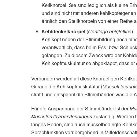
Keilknorpel. Sie sind lediglich als kleine 
und sind nicht mit anderen kehlkopfeigenen
ähnlich den Stellknorpeln von einer Reihe 
Kehldeckelknorpel
(
Cartilago epiglottica
) 
Kehlkopf neben der Stimmbildung noch eine 
verantwortlich, dass beim Ess- bzw. Schluc
gelangen. Zu diesem Zweck wird der Kehld
Kehlkopfmuskulatur so abgeklappt, dass er d
Verbunden werden all diese knorpeligen Kehlko
Gerade die Kehlkopfmuskulatur (
Musculi laryngi
strafft und entspannt die Stimmbänder, was die 
Für die Anspannung der Stimmbänder ist der
Mus
Musculus thyroarytenoideus
zuständig. Werden b
langes Reden, sind auch muskelbedingte Kehlko
Sprachfunktion vorübergehend in Mitleidenscha