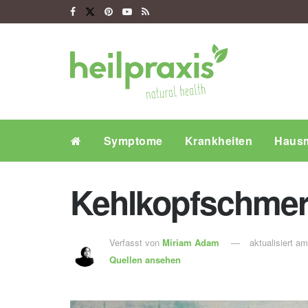
Symptome
Krankheiten
Hausm
Kehlkopfschmer
Verfasst von
Miriam Adam
aktualisiert a
Quellen ansehen