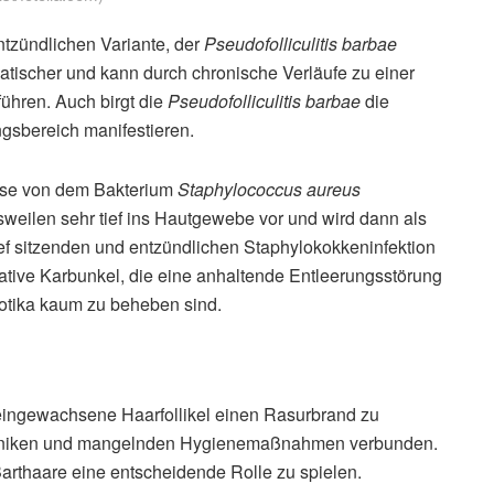
ntzündlichen Variante, der
Pseudofolliculitis barbae
matischer und kann durch chronische Verläufe zu einer
führen. Auch birgt die
Pseudofolliculitis barbae
die
ngsbereich manifestieren.
sse von dem Bakterium
Staphylococcus aureus
isweilen sehr tief ins Hautgewebe vor und wird dann als
ef sitzenden und entzündlichen Staphylokokkeninfektion
ative Karbunkel, die eine anhaltende Entleerungsstörung
iotika kaum zu beheben sind.
eingewachsene Haarfollikel einen Rasurbrand zu
echniken und mangelnden Hygienemaßnahmen verbunden.
arthaare eine entscheidende Rolle zu spielen.