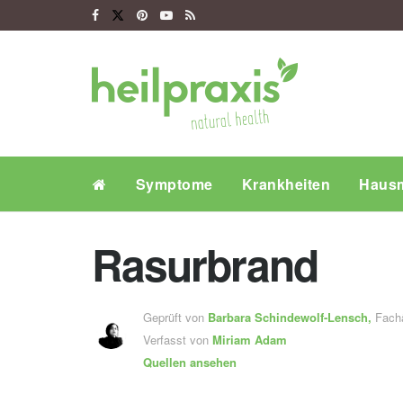
Symptome
Krankheiten
Hausm
Rasurbrand
Geprüft von
Barbara Schindewolf-Lensch
,
Fachä
Verfasst von
Miriam Adam
Quellen ansehen