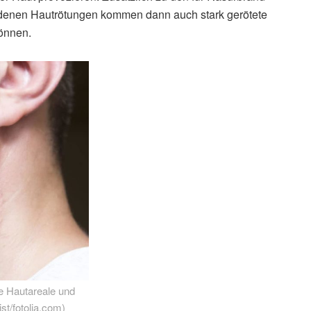
ndenen Hautrötungen kommen dann auch stark gerötete
können.
e Hautareale und
st/fotolia.com)