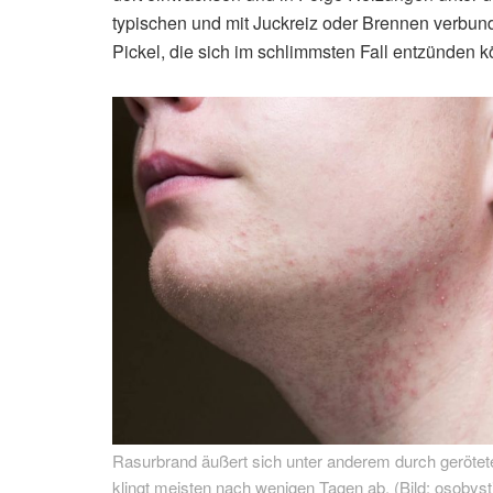
typischen und mit Juckreiz oder Brennen verbu
Pickel, die sich im schlimmsten Fall entzünden 
Rasurbrand äußert sich unter anderem durch gerötet
klingt meisten nach wenigen Tagen ab. (Bild: osobysti