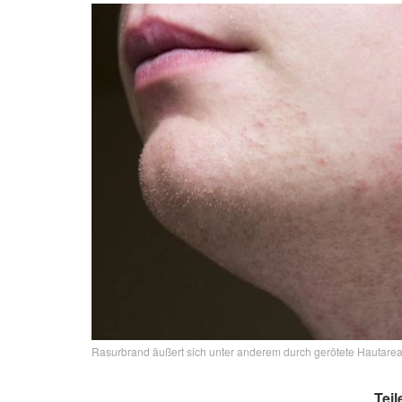
Rasurbrand äußert sich unter anderem durch gerötete Hautareale
Teil