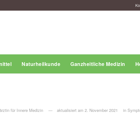
Ko
ittel
Naturheilkunde
Ganzheitliche Medizin
H
rztin für Innere Medizin
aktualisiert am 2. November 2021
in
Sympt