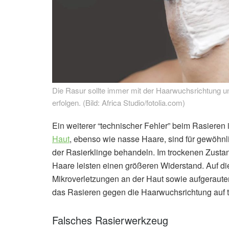
Die Rasur sollte immer mit der Haarwuchsrichtung un
erfolgen. (Bild: Africa Studio/fotolia.com)
Ein weiterer “technischer Fehler” beim Rasieren 
Haut
, ebenso wie nasse Haare, sind für gewöhnl
der Rasierklinge behandeln. Im trockenen Zustan
Haare leisten einen größeren Widerstand. Auf die
Mikroverletzungen an der Haut sowie aufgeraute
das Rasieren gegen die Haarwuchsrichtung auf t
Falsches Rasierwerkzeug