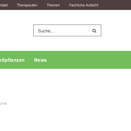
ntakt
Therapeuten
Themen
Fachliche Aufsicht
eilpflanzen
News
ome