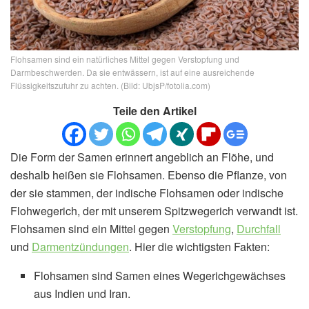
Flohsamen sind ein natürliches Mittel gegen Verstopfung und
Darmbeschwerden. Da sie entwässern, ist auf eine ausreichende
Flüssigkeitszufuhr zu achten. (Bild: UbjsP/fotolia.com)
Teile den Artikel
Die Form der Samen erinnert angeblich an Flöhe, und
deshalb heißen sie Flohsamen. Ebenso die Pflanze, von
der sie stammen, der indische Flohsamen oder indische
Flohwegerich, der mit unserem Spitzwegerich verwandt ist.
Flohsamen sind ein Mittel gegen
Verstopfung
,
Durchfall
und
Darmentzündungen
. Hier die wichtigsten Fakten:
Flohsamen sind Samen eines Wegerichgewächses
aus Indien und Iran.