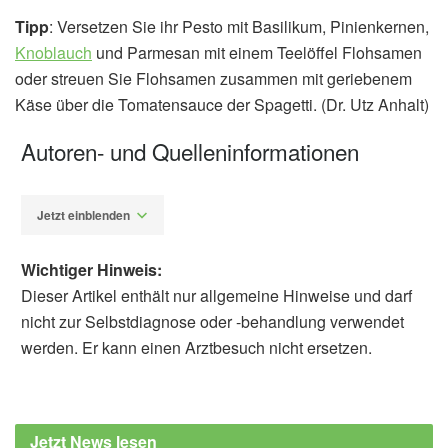
Tipp
: Versetzen Sie ihr Pesto mit Basilikum, Pinienkernen,
Knoblauch
und Parmesan mit einem Teelöffel Flohsamen
oder streuen Sie Flohsamen zusammen mit geriebenem
Käse über die Tomatensauce der Spagetti. (Dr. Utz Anhalt)
Autoren- und Quelleninformationen
Jetzt einblenden
Wichtiger Hinweis:
Dieser Artikel enthält nur allgemeine Hinweise und darf
nicht zur Selbstdiagnose oder -behandlung verwendet
werden. Er kann einen Arztbesuch nicht ersetzen.
Dr. phil. Utz Anhalt
Barbara Schindewolf-
Lensch
Elena Jovanovski, Shahen Yashpal, Allison
Jetzt News lesen
Komishon, et al. : "Effect of psyllium