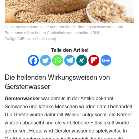
Gerstenwasser kann unter anderem bei Verdauungsbeschwerden und
Problemen mit zu hohen Cholesterinwerten helfen. (Bild:
TwilightArtPictures/fotolia.com)
Teile den Artikel
Die heilenden Wirkungsweisen von
Gerstenwasser
Gerstenwasser
war bereits in der Antike bekannt.
Schwache und kranke Menschen wurden damit behandelt.
Die Gerste wurde dafür mit Wasser aufgekocht, die Körner
wurden abgeseiht und die verbliebene Flüssigkeit wurde
getrunken. Heute wird Gerstenwasser beispielsweise in
Großbritannien sogar als Fertigprodukt im Supermarkt