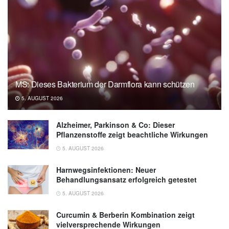
Ernährungslehre für die westliche Küche,
2009
MS: Dieses Bakterium der Darmflora kann schützen
5. AUGUST 2026
Alzheimer, Parkinson & Co: Dieser
Pflanzenstoffe zeigt beachtliche Wirkungen
5. AUGUST 2026
Harnwegsinfektionen: Neuer
Behandlungsansatz erfolgreich getestet
5. AUGUST 2026
Curcumin & Berberin Kombination zeigt
vielversprechende Wirkungen