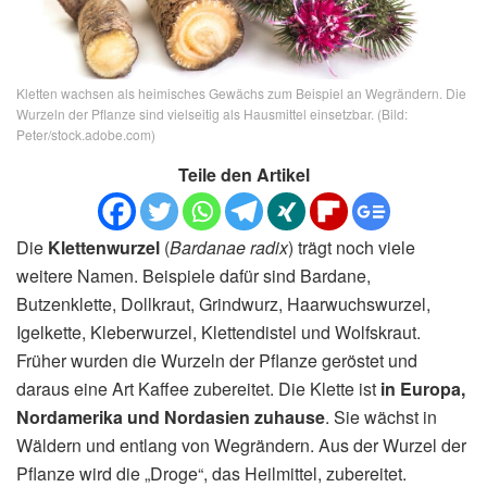
Kletten wachsen als heimisches Gewächs zum Beispiel an Wegrändern. Die
Wurzeln der Pflanze sind vielseitig als Hausmittel einsetzbar. (Bild:
Peter/stock.adobe.com)
Teile den Artikel
Die
Klettenwurzel
(
Bardanae radix
) trägt noch viele
weitere Namen. Beispiele dafür sind Bardane,
Butzenklette, Dollkraut, Grindwurz, Haarwuchswurzel,
Igelkette, Kleberwurzel, Klettendistel und Wolfskraut.
Früher wurden die Wurzeln der Pflanze geröstet und
daraus eine Art Kaffee zubereitet. Die Klette ist
in Europa,
Nordamerika und Nordasien zuhause
. Sie wächst in
Wäldern und entlang von Wegrändern. Aus der Wurzel der
Pflanze wird die „Droge“, das Heilmittel, zubereitet.