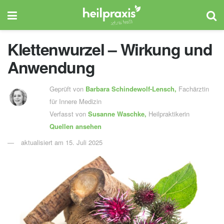
Klettenwurzel – Wirkung und
Anwendung
Geprüft von
Barbara Schindewolf-Lensch
,
Fachärztin
für Innere Medizin
Verfasst von
Susanne Waschke,
Heilpraktikerin
Quellen ansehen
aktualisiert am 15. Juli 2025