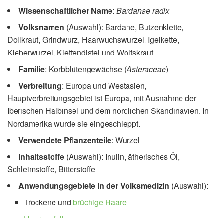
Wissenschaftlicher Name
:
Bardanae radix
Volksnamen
(Auswahl): Bardane, Butzenklette,
Dollkraut, Grindwurz, Haarwuchswurzel, Igelkette,
Kleberwurzel, Klettendistel und Wolfskraut
Familie
: Korbblütengewächse (
Asteraceae
)
Verbreitung
: Europa und Westasien,
Hauptverbreitungs­gebiet ist Europa, mit Ausnahme der
Iberischen Halbinsel und dem nördlichen Skandinavien. In
Nordamerika wurde sie eingeschleppt.
Verwendete Pflanzenteile
: Wurzel
Inhaltsstoffe
(Auswahl): Inulin, ätherisches Öl,
Schleimstoffe, Bitterstoffe
Anwendungsgebiete in der Volksmedizin
(Auswahl):
Trockene und
brüchige Haare