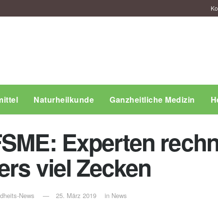
Ko
ittel
Naturheilkunde
Ganzheitliche Medizin
H
FSME: Experten rechn
ers viel Zecken
ndheits-News
25. März 2019
in
News