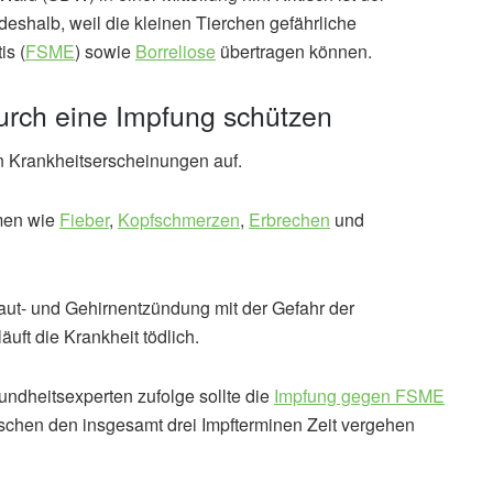
eshalb, weil die kleinen Tierchen gefährliche
s (
FSME
) sowie
Borreliose
übertragen können.
rch eine Impfung schützen
en Krankheitserscheinungen auf.
men wie
Fieber
,
Kopfschmerzen
,
Erbrechen
und
aut- und Gehirnentzündung mit der Gefahr der
uft die Krankheit tödlich.
dheitsexperten zufolge sollte die
Impfung gegen FSME
ischen den insgesamt drei Impfterminen Zeit vergehen