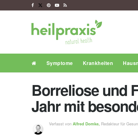
Symptome
Krankheiten
Hausm
Borreliose und 
Jahr mit besond
Verfasst von
Alfred Domke,
Redakteur für Gesu