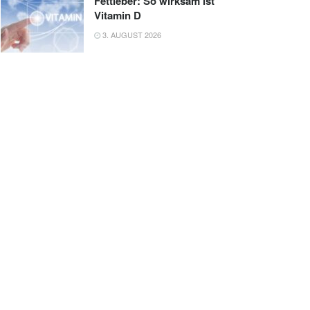
Fettleber: So wirksam ist
Vitamin D
3. AUGUST 2026