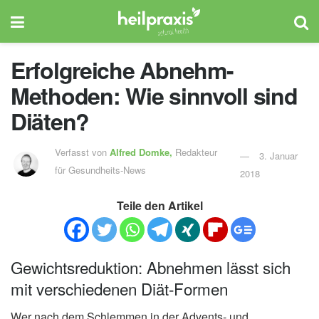
Erfolgreiche Abnehm-
Methoden: Wie sinnvoll sind
Diäten?
Verfasst von
Alfred Domke,
Redakteur
3. Januar
für Gesundheits-News
2018
Teile den Artikel
Gewichtsreduktion: Abnehmen lässt sich
mit verschiedenen Diät-Formen
Wer nach dem Schlemmen in der Advents- und