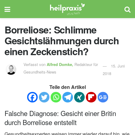
Borreliose: Schlimme
Gesichtslähmungen durch
einen Zeckenstich?
Verfasst von
Alfred Domke,
Redakteur für
15. Juni
Gesundheits-News
2018
Teile den Artikel
Falsche Diagnose: Gesicht einer Britin
durch Borreliose entstellt
Gesundheitsexperten weisen immer wieder darauf hin, wie