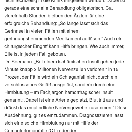
nicht rechtzeitig in die Klinik eingeliefert werden. Dabei ist
gerade eine schnelle Behandlung obligatorisch. Ca.
viereinhalb Stunden bleiben den Ärzten für eine
erfolgreiche Behandlung: „So lange lässt sich das
Gerinnsel in vielen Fällen mit einem
gerinnungshemmenden Medikament auflösen.“ Auch ein
chirurgischer Eingriff kann Hilfe bringen. Wie auch immer,
Eile ist in jedem Fall geboten.
Dr. Seemann: „Bei einem ischämischen Insult gehen jede
Minute knapp 2 Millionen Nervenzellen verloren.“ In 15
Prozent der Fälle wird ein Schlaganfall nicht durch ein
verschlossenes Gefäß ausgelöst, sondern durch eine
Hirnblutung – im Fachjargon hämorrhagischer Insult
genannt: „Dabei ist eine Arterie geplatzt, Blut tritt aus und
drückt das empfindliche Nervengewebe zusammen.“ Diese
Ausdehnung, gilt es einzudämmen. Diagnostizieren lässt
sich eine solche Hirnblutung nur mit Hilfe der
Computertomografie (CT) oder der