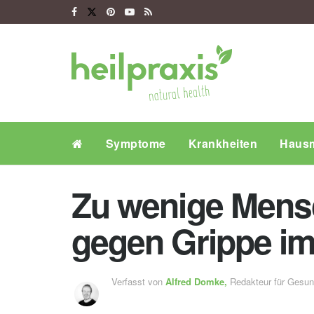
Symptome
Krankheiten
Hausm
Zu wenige Mensc
gegen Grippe i
Verfasst von
Alfred Domke,
Redakteur für Gesu