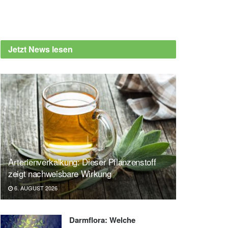
Jetzt News lesen
Arterienverkalkung: Dieser Pflanzenstoff
zeigt nachweisbare Wirkung
6. AUGUST 2026
Darmflora: Welche