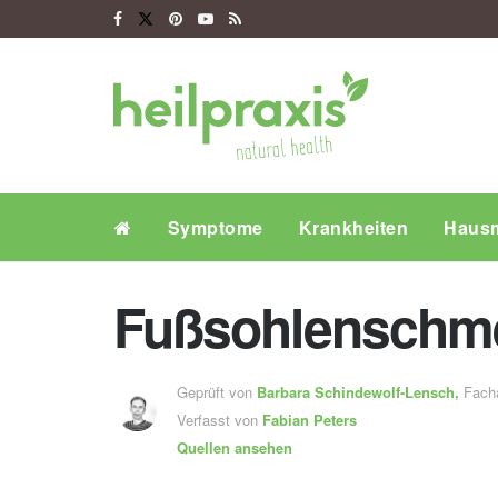
Symptome
Krankheiten
Hausm
Fußsohlenschme
Geprüft von
Barbara Schindewolf-Lensch
,
Fachä
Verfasst von
Fabian Peters
Quellen ansehen