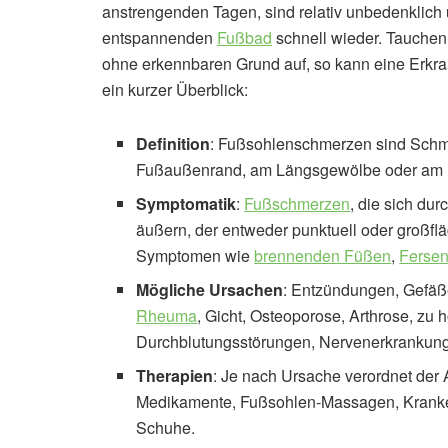
anstrengenden Tagen, sind relativ unbedenkli
entspannenden
Fußbad
schnell wieder. Tauchen
ohne erkennbaren Grund auf, so kann eine Erkran
ein kurzer Überblick:
Definition
: Fußsohlenschmerzen sind Schme
Fußaußenrand, am Längsgewölbe oder am 
Symptomatik
:
Fußschmerzen
, die sich du
äußern, der entweder punktuell oder großflä
Symptomen wie
brennenden Füßen
,
Ferse
Mögliche Ursachen
: Entzündungen, Gefäß
Rheuma
, Gicht, Osteoporose, Arthrose, zu
Durchblutungsstörungen, Nervenerkrankunge
Therapien
: Je nach Ursache verordnet de
Medikamente, Fußsohlen-Massagen, Kranken
Schuhe.