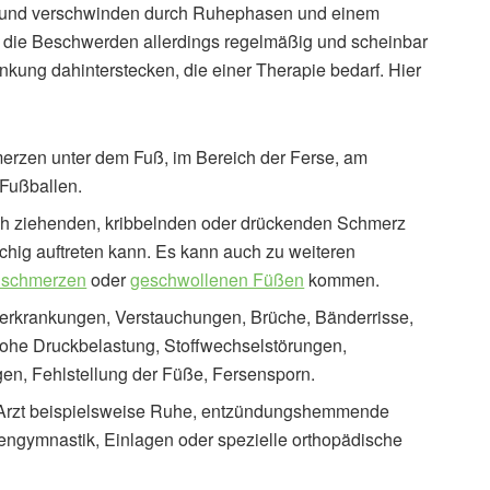
ch und verschwinden durch Ruhephasen und einem
 die Beschwerden allerdings regelmäßig und scheinbar
kung dahinterstecken, die einer Therapie bedarf. Hier
rzen unter dem Fuß, im Bereich der Ferse, am
Fußballen.
rch ziehenden, kribbelnden oder drückenden Schmerz
chig auftreten kann. Es kann auch zu weiteren
nschmerzen
oder
geschwollenen Füßen
kommen.
erkrankungen, Verstauchungen, Brüche, Bänderrisse,
 hohe Druckbelastung, Stoffwechselstörungen,
n, Fehlstellung der Füße, Fersensporn.
r Arzt beispielsweise Ruhe, entzündungshemmende
gymnastik, Einlagen oder spezielle orthopädische