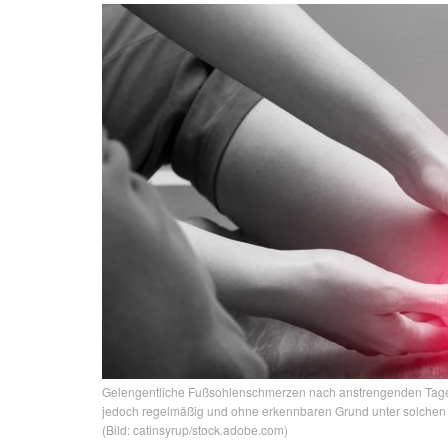
Gelengentliche Fußsohlenschmerzen nach anstrengenden Tage
jedoch regelmäßig und ohne erkennbaren Grund unter solchen 
(Bild: catinsyrup/stock.adobe.com)