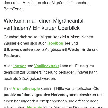
den ersten Anzeichen einer Migräne hilft manchen
Betroffenen.
Wie kann man einen Migräneanfall
verhindern? Ein kurzer Überblick
Grundsätzlich sollten Migräniker
viel trinken
. Neben
Wasser eignen sich auch
Rooibos
Tee und
Silberweidentee
sowie Aufgüsse mit
Weidenrinde
und
Pestwurz
.
Auch
Ingwer
und
Vanilleextrakt
kann mit Flüssigkeit
gemischt zur Schmerzlinderung beitragen. Ingwer kann
auch als Stück gekaut werden.
Eine
Aromatherapie
kann mit Hilfe von ätherischen Ölen
positiv auf das vegetative Nervensystem einwirken
und
einen beruhigenden, entspannenden und erfrischenden
Effekt haben.
Heilerde
kann, über einen längeren Zeitraum