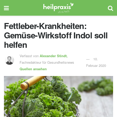
Fettleber-Krankheiten:
Gemüse-Wirkstoff Indol soll
helfen
Verfasst von
Alexander Stindt,
10.
Fachredakteur für Gesundheitsnews
Februar 2020
Quellen ansehen