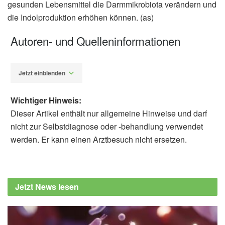
gesunden Lebensmittel die Darmmikrobiota verändern und
die Indolproduktion erhöhen können. (as)
Autoren- und Quelleninformationen
Jetzt einblenden
Wichtiger Hinweis:
Dieser Artikel enthält nur allgemeine Hinweise und darf
nicht zur Selbstdiagnose oder -behandlung verwendet
werden. Er kann einen Arztbesuch nicht ersetzen.
Alexander Stindt
Linqiang Ma, Honggui Li, Jinbo Hu, Juan
Zheng, Jing Zhou et al.: Indole Alleviates
Jetzt News lesen
Diet‐induced Hepatic Steatosis and
Inflammation in a Manner Involving Myeloid
Cell PFKFB3, in Hepatology (Veröffentlicht