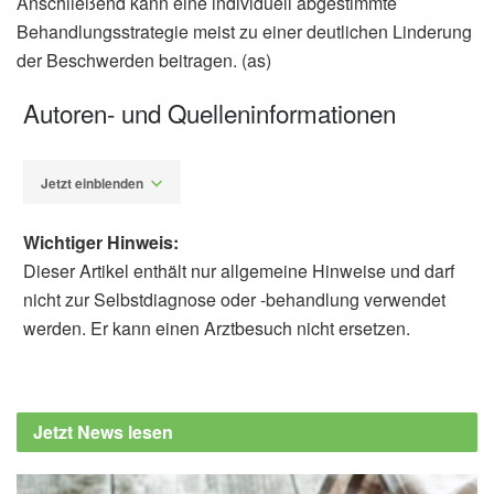
Anschließend kann eine individuell abgestimmte
Behandlungsstrategie meist zu einer deutlichen Linderung
der Beschwerden beitragen. (as)
Autoren- und Quelleninformationen
Jetzt einblenden
Wichtiger Hinweis:
Dieser Artikel enthält nur allgemeine Hinweise und darf
nicht zur Selbstdiagnose oder -behandlung verwendet
werden. Er kann einen Arztbesuch nicht ersetzen.
Alexander Stindt
Sanna Nyback, Hans Törnblom, Axel
Josefsson, Johann P. Hreinsson, Lena Böhn,
Jetzt News lesen
et al.: A low FODMAP diet plus traditional
dietary advice versus a low-carbohydrate diet
versus pharmacological treatment in irritable