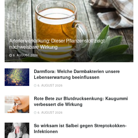
bowel syndrome (CARIBS): a single-centre,
single-blind, randomised controlled trial; in:
Lancet Gastroenterology & Hepatology
(veröffentlicht Juni 2024),
Lancet
Gastroenterology & Hepatology
Arterienverkalkung: Dieser Pflanzenstoff zeigt
nachweisbare Wirkung
Cleveland Clinic: Gut Reaction: Home
6. AUGUST 2026
Remedies To Help Manage Your IBS
(veröffentlicht 06.09.2024),
Cleveland Clinic
Darmflora: Welche Darmbakterien unsere
Lebenserwartung beeinflussen
6. AUGUST 2026
Rote Bete zur Blutdrucksenkung: Kaugummi
verbessert die Wirkung
6. AUGUST 2026
So wirksam ist Salbei gegen Streptokokken-
Infektionen