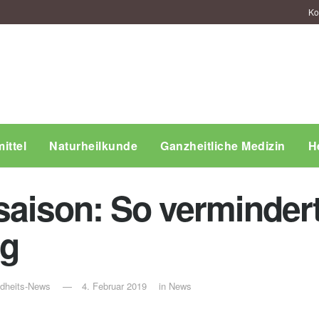
Ko
ittel
Naturheilkunde
Ganzheitliche Medizin
H
esaison: So verminder
ng
ndheits-News
4. Februar 2019
in
News