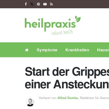
Symptome
Krankheiten
Hausm
Start der Gripp
einer Anstecku
Verfasst von
Alfred Domke,
Redakteur für Gesu