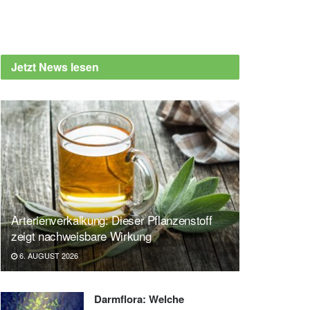
Jetzt News lesen
Arterienverkalkung: Dieser Pflanzenstoff
zeigt nachweisbare Wirkung
6. AUGUST 2026
Darmflora: Welche