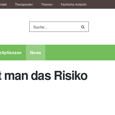
ntakt
Therapeuten
Themen
Fachliche Aufsicht
eilpflanzen
News
t man das Risiko