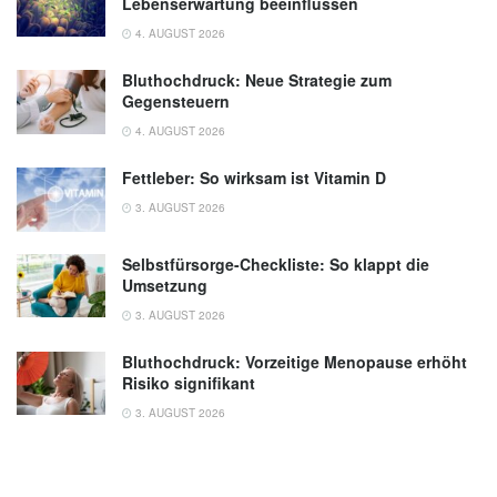
Thieme Connect
Lebenserwartung beeinflussen
4. AUGUST 2026
Renate Wolansky: Krankheitsbilder in der
Podologie: Anatomie, bildgebende
Bluthochdruck: Neue Strategie zum
Diagnostik, Therapie, Thieme, 2006
Gegensteuern
Ravinder P S Makkar et al.: "Burning feet
4. AUGUST 2026
syndrome. A clinical review", in: Australian
Fettleber: So wirksam ist Vitamin D
family physician, Volume 32 Issue 12, 2004,
3. AUGUST 2026
NCBI
Selbstfürsorge-Checkliste: So klappt die
Umsetzung
3. AUGUST 2026
Bluthochdruck: Vorzeitige Menopause erhöht
Risiko signifikant
3. AUGUST 2026