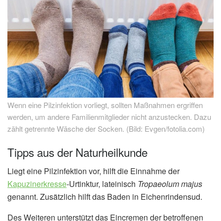
Wenn eine Pilzinfektion vorliegt, sollten Maßnahmen ergriffen
werden, um andere Familienmitglieder nicht anzustecken. Dazu
zählt getrennte Wäsche der Socken. (Bild: Evgen/fotolia.com)
Tipps aus der Naturheilkunde
Liegt eine Pilzinfektion vor, hilft die Einnahme der
Kapuzinerkresse
-Urtinktur, lateinisch
Tropaeolum majus
genannt. Zusätzlich hilft das Baden in Eichenrindensud.
Des Weiteren unterstützt das Eincremen der betroffenen