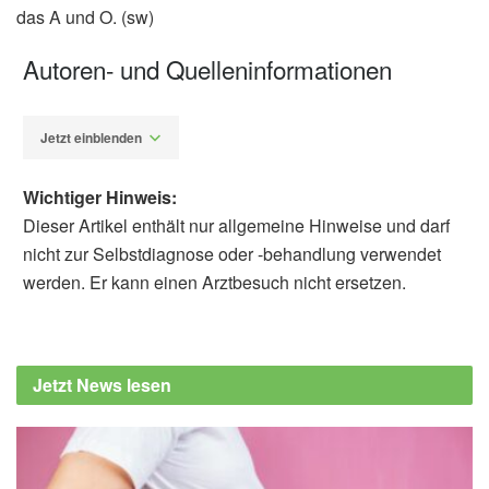
das A und O. (sw)
Autoren- und Quelleninformationen
Jetzt einblenden
Wichtiger Hinweis:
Dieser Artikel enthält nur allgemeine Hinweise und darf
nicht zur Selbstdiagnose oder -behandlung verwendet
werden. Er kann einen Arztbesuch nicht ersetzen.
Susanne Waschke
Denise M. Aaron: Übersicht zu
Dermatophytien, MSD Manual, (Abruf
Jetzt News lesen
04.07.2019),
MSD
Nader Pazyar, Amir Feily: Garlic in
dermatology, Dermatology Reports, (Abruf
08.07.2019),
PubMed