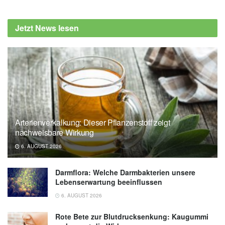
Lensch
Daniela Abigail Navaro, Olga Raz, Sharon
Jetzt News lesen
Gabriel, et al.: Functional Foods in fad diets:
A review, 2017 (Abruf 27.08.2019),
Research
Gate
Katherine Zeratsky: What is the cabbage
soup diet? Can it help me lose weight?,
(Abruf 27.08.2019),
Mayo Clinic
Arterienverkalkung: Dieser Pflanzenstoff zeigt
nachweisbare Wirkung
6. AUGUST 2026
Darmflora: Welche Darmbakterien unsere
Lebenserwartung beeinflussen
6. AUGUST 2026
Rote Bete zur Blutdrucksenkung: Kaugummi