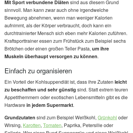
Mit Sport verbundene Diäten
sind aus diesem Grund
sinnvoll. Man kann zwar auch ohne irgendwelche
Bewegung abnehmen, wenn man weniger Kalorien
aufnimmt, als der Körper verbraucht, doch kann ein
durchtrainierter Mensch sich eben mehr Kalorien zuführen.
Kraftsporttrainer essen zum Frühstück zum Beispiel sechs
Brötchen oder einen großen Teller Pasta,
um ihre
Muskeln überhaupt versorgen zu können
.
Einfach zu organisieren
Ein Vorteil der Kohlsuppendiät ist, dass ihre Zutaten
leicht
zu beschaffen und sehr günstig
sind. Statt extrem teuren
Appetithemmern oder exotischen Lebensmitteln gibt es die
Hardware
in jedem Supermarkt
.
Grundzutaten
sind zum Beispiel Weißkohl,
Grünkohl
oder
Wirsing,
Karotten
,
Tomaten
, Paprika, Petersilie oder
Sellerie. Wer einen Bund Suppengrün und einen Weißkohl