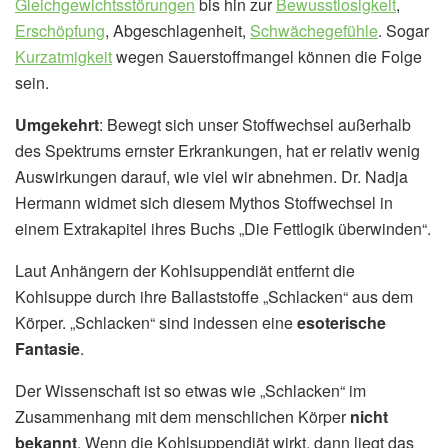
Gleichgewichtsstörungen
bis hin zur
Bewusstlosigkeit
,
Erschöpfung
, Abgeschlagenheit,
Schwächegefühle
. Sogar
Kurzatmigkeit
wegen Sauerstoffmangel können die Folge
sein.
Umgekehrt
: Bewegt sich unser Stoffwechsel außerhalb
des Spektrums ernster Erkrankungen, hat er relativ wenig
Auswirkungen darauf, wie viel wir abnehmen. Dr. Nadja
Hermann widmet sich diesem Mythos Stoffwechsel in
einem Extrakapitel ihres Buchs „Die Fettlogik überwinden“.
Laut Anhängern der Kohlsuppendiät entfernt die
Kohlsuppe durch ihre Ballaststoffe „Schlacken“ aus dem
Körper. „Schlacken“ sind indessen eine
esoterische
Fantasie
.
Der Wissenschaft ist so etwas wie „Schlacken“ im
Zusammenhang mit dem menschlichen Körper
nicht
bekannt
. Wenn die Kohlsuppendiät wirkt, dann liegt das