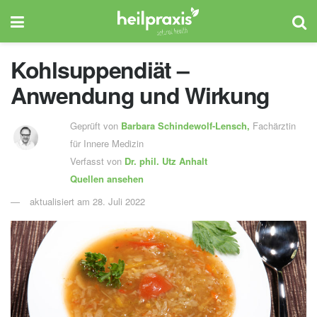
Kohlsuppendiät –
Anwendung und Wirkung
Geprüft von
Barbara Schindewolf-Lensch
,
Fachärztin
für Innere Medizin
Verfasst von
Dr. phil.
Utz Anhalt
Quellen ansehen
aktualisiert am 28. Juli 2022