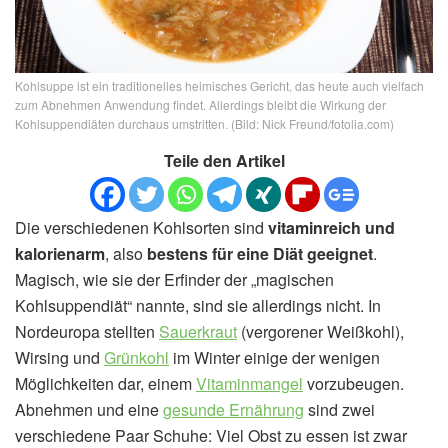
Kohlsuppe ist ein traditionelles heimisches Gericht, das heute auch vielfach
zum Abnehmen Anwendung findet. Allerdings bleibt die Wirkung der
Kohlsuppendiäten durchaus umstritten. (Bild: Nick Freund/fotolia.com)
Teile den Artikel
Die verschiedenen Kohlsorten sind
vitaminreich und
kalorienarm
, also
bestens für eine Diät geeignet
.
Magisch, wie sie der Erfinder der „magischen
Kohlsuppendiät“ nannte, sind sie allerdings nicht. In
Nordeuropa stellten
Sauerkraut
(vergorener Weißkohl),
Wirsing und
Grünkohl
im Winter einige der wenigen
Möglichkeiten dar, einem
Vitaminmangel
vorzubeugen.
Abnehmen und eine
gesunde Ernährung
sind zwei
verschiedene Paar Schuhe: Viel Obst zu essen ist zwar