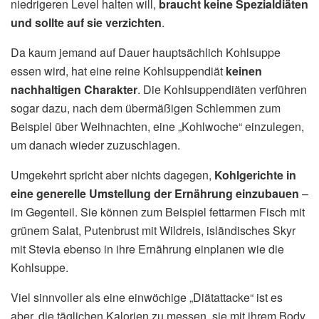
niedrigeren Level halten will,
braucht keine Spezialdiäten
und sollte auf sie verzichten
.
Da kaum jemand auf Dauer hauptsächlich Kohlsuppe
essen wird, hat eine reine Kohlsuppendiät
keinen
nachhaltigen Charakter
. Die Kohlsuppendiäten verführen
sogar dazu, nach dem übermäßigen Schlemmen zum
Beispiel über Weihnachten, eine „Kohlwoche“ einzulegen,
um danach wieder zuzuschlagen.
Umgekehrt spricht aber nichts dagegen,
Kohlgerichte in
eine generelle Umstellung der Ernährung einzubauen
–
im Gegenteil. Sie können zum Beispiel fettarmen Fisch mit
grünem Salat, Putenbrust mit Wildreis, isländisches Skyr
mit Stevia ebenso in ihre Ernährung einplanen wie die
Kohlsuppe.
Viel sinnvoller als eine einwöchige „Diätattacke“ ist es
aber, die täglichen Kalorien zu messen, sie mit ihrem Body