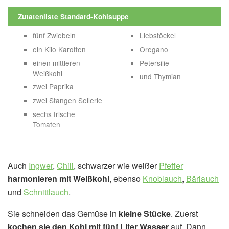
Zutatenliste Standard-Kohlsuppe
fünf Zwiebeln
Liebstöckel
ein Kilo Karotten
Oregano
einen mittleren
Petersilie
Weißkohl
und Thymian
zwei Paprika
zwei Stangen Sellerie
sechs frische
Tomaten
Auch
Ingwer
,
Chili
, schwarzer wie weißer
Pfeffer
harmonieren mit Weißkohl
, ebenso
Knoblauch
,
Bärlauch
und
Schnittlauch
.
Sie schneiden das Gemüse in
kleine Stücke
. Zuerst
kochen sie den Kohl mit fünf Liter Wasser
auf. Dann