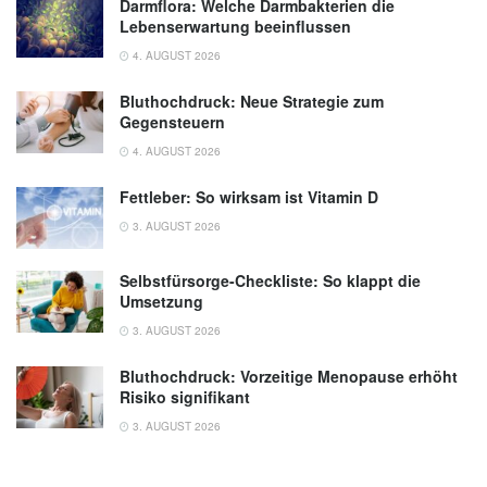
Frank H. Netter: Netters Innere Medizin,
Darmflora: Welche Darmbakterien die
Lebenserwartung beeinflussen
Thieme Verlag, 2. Auflage, 2013
4. AUGUST 2026
Parswa Ansari: Bauchwandhernien, MSD
Manual, (Abruf 03.10.2019),
MSD
Bluthochdruck: Neue Strategie zum
Gegensteuern
4. AUGUST 2026
Fettleber: So wirksam ist Vitamin D
3. AUGUST 2026
Selbstfürsorge-Checkliste: So klappt die
Umsetzung
3. AUGUST 2026
Bluthochdruck: Vorzeitige Menopause erhöht
Risiko signifikant
3. AUGUST 2026