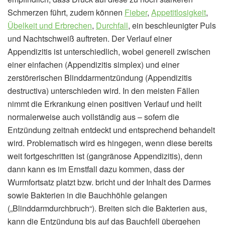
Schmerzen führt, zudem können
Fieber
,
Appetitlosigkeit
,
Übelkeit und Erbrechen
,
Durchfall
, ein beschleunigter Puls
und Nachtschweiß auftreten. Der Verlauf einer
Appendizitis ist unterschiedlich, wobei generell zwischen
einer einfachen (Appendizitis simplex) und einer
zerstörerischen Blinddarmentzündung (Appendizitis
destructiva) unterschieden wird. In den meisten Fällen
nimmt die Erkrankung einen positiven Verlauf und heilt
normalerweise auch vollständig aus – sofern die
Entzündung zeitnah entdeckt und entsprechend behandelt
wird. Problematisch wird es hingegen, wenn diese bereits
weit fortgeschritten ist (gangränose Appendizitis), denn
dann kann es im Ernstfall dazu kommen, dass der
Wurmfortsatz platzt bzw. bricht und der Inhalt des Darmes
sowie Bakterien in die Bauchhöhle gelangen
(„Blinddarmdurchbruch“). Breiten sich die Bakterien aus,
kann die Entzündung bis auf das Bauchfell übergehen