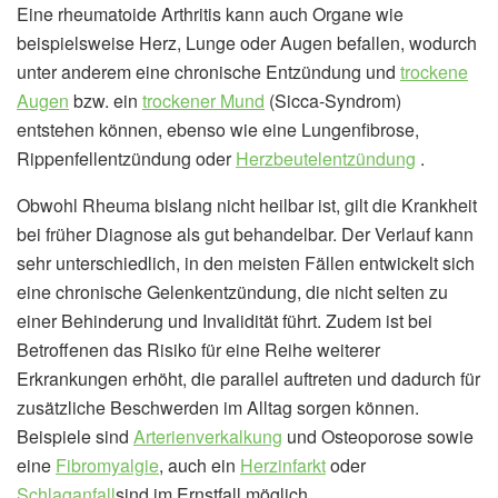
Eine rheumatoide Arthritis kann auch Organe wie
beispielsweise Herz, Lunge oder Augen befallen, wodurch
unter anderem eine chronische Entzündung und
trockene
Augen
bzw. ein
trockener Mund
(Sicca-Syndrom)
entstehen können, ebenso wie eine Lungenfibrose,
Rippenfellentzündung oder
Herzbeutelentzündung
.
Obwohl Rheuma bislang nicht heilbar ist, gilt die Krankheit
bei früher Diagnose als gut behandelbar. Der Verlauf kann
sehr unterschiedlich, in den meisten Fällen entwickelt sich
eine chronische Gelenkentzündung, die nicht selten zu
einer Behinderung und Invalidität führt. Zudem ist bei
Betroffenen das Risiko für eine Reihe weiterer
Erkrankungen erhöht, die parallel auftreten und dadurch für
zusätzliche Beschwerden im Alltag sorgen können.
Beispiele sind
Arterienverkalkung
und Osteoporose sowie
eine
Fibromyalgie
, auch ein
Herzinfarkt
oder
Schlaganfall
sind im Ernstfall möglich.