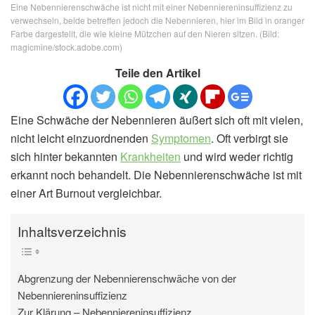
Eine Nebennierenschwäche ist nicht mit einer Nebenniereninsuffizienz zu
verwechseln, beide betreffen jedoch die Nebennieren, hier im Bild in oranger
Farbe dargestellt, die wie kleine Mützchen auf den Nieren sitzen. (Bild:
magicmine/stock.adobe.com)
Teile den Artikel
Eine Schwäche der Nebennieren äußert sich oft mit vielen,
nicht leicht einzuordnenden
Symptomen
. Oft verbirgt sie
sich hinter bekannten
Krankheiten
und wird weder richtig
erkannt noch behandelt. Die Nebennierenschwäche ist mit
einer Art Burnout vergleichbar.
Inhaltsverzeichnis
Abgrenzung der Nebennierenschwäche von der
Nebenniereninsuffizienz
Zur Klärung – Nebenniereninsuffizienz