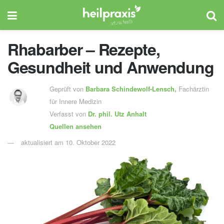
Rhabarber – Rezepte,
Gesundheit und Anwendung
Geprüft von
Barbara Schindewolf-Lensch
,
Fachärztin
für Innere Medizin
Verfasst von
Dr. phil.
Utz Anhalt
Quellen ansehen
aktualisiert am 10. Oktober 2022