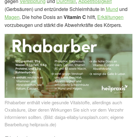
gegen
Verstopfung
und
Durchfall
,
Appetitlosigkeit
(Gerbsäuren) und entzündete Schleimhäute in
Mund
und
Magen
. Die hohe Dosis an
Vitamin C
hilft,
Erkältungen
vorzubeugen und stärkt die Abwehrkräfte des Körpers.
Rhabarber enthält viele gesunde Vitalstoffe, allerdings auch
Oxalsäure, über deren Wirkungen Sie sich vor dem Verzehr
informieren sollten. (Bild: daiga-ellaby/unsplash.com; eigene
Bearbeitung heilpraxis.de)