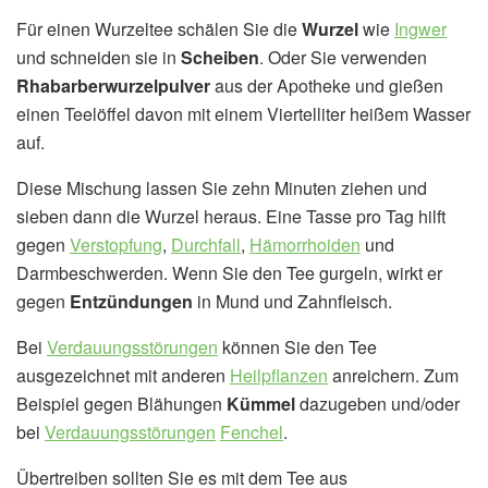
Für einen Wurzeltee schälen Sie die
Wurzel
wie
Ingwer
und schneiden sie in
Scheiben
. Oder Sie verwenden
Rhabarberwurzelpulver
aus der Apotheke und gießen
einen Teelöffel davon mit einem Viertelliter heißem Wasser
auf.
Diese Mischung lassen Sie zehn Minuten ziehen und
sieben dann die Wurzel heraus. Eine Tasse pro Tag hilft
gegen
Verstopfung
,
Durchfall
,
Hämorrhoiden
und
Darmbeschwerden. Wenn Sie den Tee gurgeln, wirkt er
gegen
Entzündungen
in Mund und Zahnfleisch.
Bei
Verdauungsstörungen
können Sie den Tee
ausgezeichnet mit anderen
Heilpflanzen
anreichern. Zum
Beispiel gegen Blähungen
Kümmel
dazugeben und/oder
bei
Verdauungsstörungen
Fenchel
.
Übertreiben sollten Sie es mit dem Tee aus