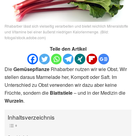
Rhabarber lässt sich vielseitig verarbeiten und bietet reichlich Mineralstoffe
und Vitamine bei einer äußerst niedrigen Kalorienmenge. (Bild:
fotogal/stock.adobe.com)
Teile den Artikel
Die
Gemüsepflanze
Rhabarber nutzen wir wie Obst. Wir
stellen daraus Marmelade her, Kompott oder Saft. Im
Unterschied zu Obst verwenden wir dazu aber keine
Früchte, sondern die
Blattstiele
– und in der Medizin die
Wurzeln
.
Inhaltsverzeichnis