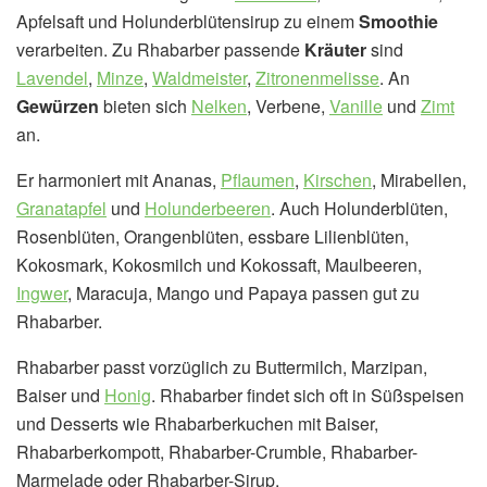
Apfelsaft und Holunderblütensirup zu einem
Smoothie
verarbeiten. Zu Rhabarber passende
Kräuter
sind
Lavendel
,
Minze
,
Waldmeister
,
Zitronenmelisse
. An
Gewürzen
bieten sich
Nelken
, Verbene,
Vanille
und
Zimt
an.
Er harmoniert mit Ananas,
Pflaumen
,
Kirschen
, Mirabellen,
Granatapfel
und
Holunderbeeren
. Auch Holunderblüten,
Rosenblüten, Orangenblüten, essbare Lilienblüten,
Kokosmark, Kokosmilch und Kokossaft, Maulbeeren,
Ingwer
, Maracuja, Mango und Papaya passen gut zu
Rhabarber.
Rhabarber passt vorzüglich zu Buttermilch, Marzipan,
Baiser und
Honig
. Rhabarber findet sich oft in Süßspeisen
und Desserts wie Rhabarberkuchen mit Baiser,
Rhabarberkompott, Rhabarber-Crumble, Rhabarber-
Marmelade oder Rhabarber-Sirup.