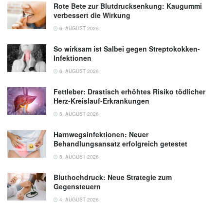
Norton J. Greenberger: Diarrhö, MSD
Rote Bete zur Blutdrucksenkung: Kaugummi
Manual, (Abruf 22.08.2019),
MSD
verbessert die Wirkung
6. AUGUST 2026
John Henry Clarke: Erkrankungen der
Verdauungsorgane, Ahlbrecht Verlag, 1.
So wirksam ist Salbei gegen Streptokokken-
Auflage, 2013
Infektionen
6. AUGUST 2026
Fettleber: Drastisch erhöhtes Risiko tödlicher
Herz-Kreislauf-Erkrankungen
5. AUGUST 2026
Harnwegsinfektionen: Neuer
Behandlungsansatz erfolgreich getestet
5. AUGUST 2026
Bluthochdruck: Neue Strategie zum
Gegensteuern
4. AUGUST 2026