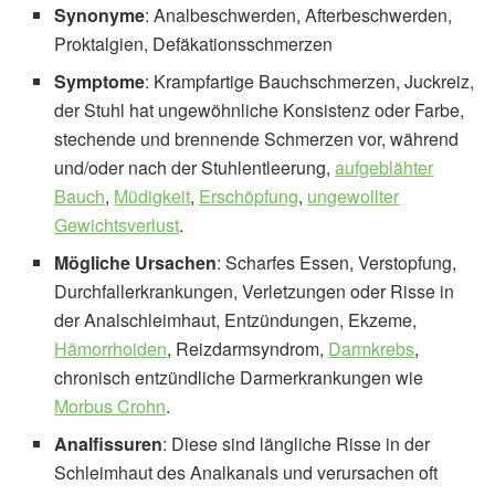
Synonyme
: Analbeschwerden, Afterbeschwerden,
Proktalgien, Defäkationsschmerzen
Symptome
: Krampfartige Bauchschmerzen, Juckreiz,
der Stuhl hat ungewöhnliche Konsistenz oder Farbe,
stechende und brennende Schmerzen vor, während
und/oder nach der Stuhlentleerung,
aufgeblähter
Bauch
,
Müdigkeit
,
Erschöpfung
,
ungewollter
Gewichtsverlust
.
Mögliche Ursachen
: Scharfes Essen, Verstopfung,
Durchfallerkrankungen, Verletzungen oder Risse in
der Analschleimhaut, Entzündungen, Ekzeme,
Hämorrhoiden
, Reizdarmsyndrom,
Darmkrebs
,
chronisch entzündliche Darmerkrankungen wie
Morbus Crohn
.
Analfissuren
: Diese sind längliche Risse in der
Schleimhaut des Analkanals und verursachen oft