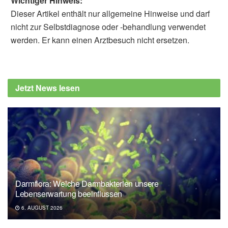
Wichtiger Hinweis:
Dieser Artikel enthält nur allgemeine Hinweise und darf
nicht zur Selbstdiagnose oder -behandlung verwendet
werden. Er kann einen Arztbesuch nicht ersetzen.
Diplom-Redakteur (FH) Volker Blasek
Barbara Schindewolf-Lensch
Parswa Ansari: Hämorrhoiden, MSD Manual,
Jetzt News lesen
(Abruf 22.08.2019),
MSD
P. Layer et al.: S3-Leitlinie
Reizdarmsyndrom: Definition,
Pathophysiologie, Diagnostik und Therapie,
Deutsche Gesellschaft für Verdauungs- und
Stoffwechselkrankheiten (DGVS), Deutsche
Gesellschaft für Neurogastroenterologie und
Darmflora: Welche Darmbakterien unsere
Motilität (DGNM), (Abruf 22.08.2019),
AWMF
Lebenserwartung beeinflussen
Norton J. Greenberger: Opstipation, MSD
6. AUGUST 2026
Manual, (Abruf 22.08.2019),
MSD