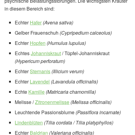
psychische Belastungsstörungen. Die wichtigsten Kräuter
in diesem Bereich sind:
Echter
Hafer
(Avena sativa)
Gelber Frauenschuh
(Cypripedium calceolus)
Echter
Hopfen
(Humulus lupulus)
Echtes
Johanniskraut
/ Tüpfel-Johanniskraut
(Hypericum perforatum)
Echter
Sternanis
(Illicium verum)
Echter
Lavendel
(Lavandula officinalis)
Echte
Kamille
(Matricaria chamomilla)
Melisse /
Zitronenmelisse
(Melissa officinalis)
Leuchtende Passionsblume
(Passiflora incarnate)
Lindenblüten
(Tilia cordata / Tilia platyphyllos)
Echter
Baldrian
(Valeriana officinalis)