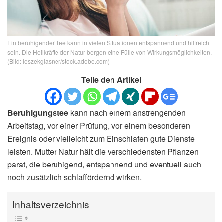
Ein beruhigender Tee kann in vielen Situationen entspannend und hilfreich
sein. Die Heilkräfte der Natur bergen eine Fülle von Wirkungsmöglichkeiten.
(Bild: leszekglasner/stock.adobe.com)
Teile den Artikel
Beruhigungstee
kann nach einem anstrengenden
Arbeitstag, vor einer Prüfung, vor einem besonderen
Ereignis oder vielleicht zum Einschlafen gute Dienste
leisten. Mutter Natur hält die verschiedensten Pflanzen
parat, die beruhigend, entspannend und eventuell auch
noch zusätzlich schlaffördernd wirken.
Inhaltsverzeichnis