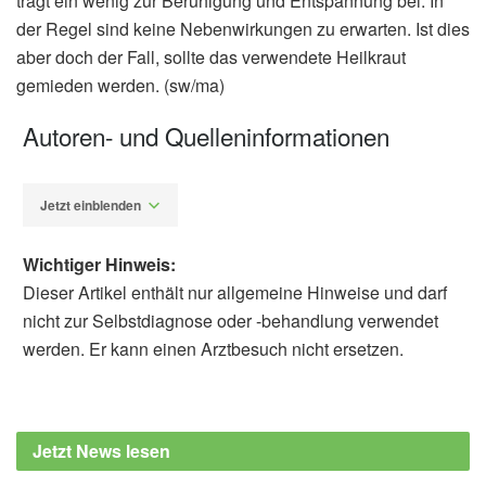
trägt ein wenig zur Beruhigung und Entspannung bei. In
der Regel sind keine Nebenwirkungen zu erwarten. Ist dies
aber doch der Fall, sollte das verwendete Heilkraut
gemieden werden. (sw/ma)
Autoren- und Quelleninformationen
Jetzt einblenden
Wichtiger Hinweis:
Dieser Artikel enthält nur allgemeine Hinweise und darf
nicht zur Selbstdiagnose oder -behandlung verwendet
werden. Er kann einen Arztbesuch nicht ersetzen.
Susanne Waschke
Barbara Schindewolf-
Lensch
Pia Dahlem, Gabi Freiburg: "Das große Buch
Jetzt News lesen
vom Tee", Moewig, 2000