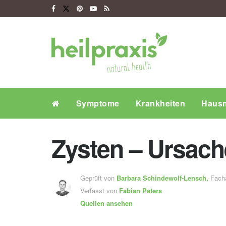
Symptome
Krankheiten
Hausm
Zysten – Ursac
Geprüft von
Barbara Schindewolf-Lensch
,
Fachä
Verfasst von
Fabian Peters
Quellen ansehen