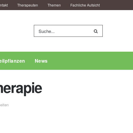
ntakt
Therapeuten
Themen
Fachliche Aufsicht
eilpflanzen
News
herapie
eiten