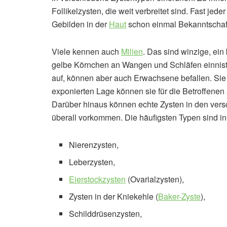
Follikelzysten, die weit verbreitet sind. Fast jed
Gebilden in der
Haut
schon einmal Bekanntschaf
Viele kennen auch
Milien
. Das sind winzige, ein 
gelbe Körnchen an Wangen und Schläfen einniste
auf, können aber auch Erwachsene befallen. Sie 
exponierten Lage können sie für die Betroffenen
Darüber hinaus können echte Zysten in den ver
überall vorkommen. Die häufigsten Typen sind i
Nierenzysten,
Leberzysten,
Eierstockzysten
(Ovarialzysten),
Zysten in der Kniekehle (
Baker-Zyste
),
Schilddrüsenzysten,