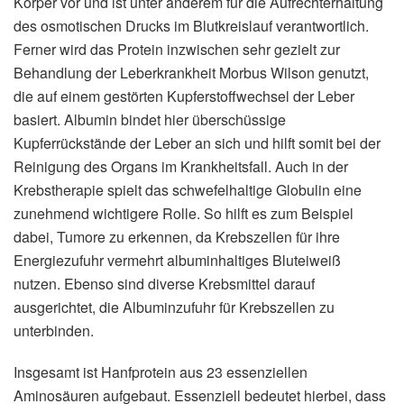
Körper vor und ist unter anderem für die Aufrechterhaltung
des osmotischen Drucks im Blutkreislauf verantwortlich.
Ferner wird das Protein inzwischen sehr gezielt zur
Behandlung der Leberkrankheit Morbus Wilson genutzt,
die auf einem gestörten Kupferstoffwechsel der Leber
basiert. Albumin bindet hier überschüssige
Kupferrückstände der Leber an sich und hilft somit bei der
Reinigung des Organs im Krankheitsfall. Auch in der
Krebstherapie spielt das schwefelhaltige Globulin eine
zunehmend wichtigere Rolle. So hilft es zum Beispiel
dabei, Tumore zu erkennen, da Krebszellen für ihre
Energiezufuhr vermehrt albuminhaltiges Bluteiweiß
nutzen. Ebenso sind diverse Krebsmittel darauf
ausgerichtet, die Albuminzufuhr für Krebszellen zu
unterbinden.
Insgesamt ist Hanfprotein aus 23 essenziellen
Aminosäuren aufgebaut. Essenziell bedeutet hierbei, dass