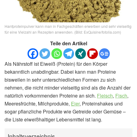
Hanfproteinpulver kann man in Fachgeschäften erwerben und sehr vielseitig
für eine Vielzahl an Rezepten anwenden. (Bild: ExQuisine/fotolia.com)
Teile den Artikel
Als Nährstoff ist Eiweiß (Protein) für den Körper
bekanntlich unabdingbar. Dabei kann man Proteine
bisweilen in sehr unterschiedlichen Formen zu sich
nehmen, die nicht minder vielseitig sind als die Anzahl der
natürlich vorkommenden Proteine an sich.
Fleisch
,
Fisch
,
Meeresfrüchte, Milchprodukte,
Eier
, Proteinshakes und
sogar pflanzliche Produkte wie Getreide oder Gemüse –
die Liste eiweißhaltiger Lebensmittel ist lang.
Inhaltsverzeichnis